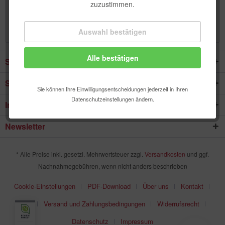
zuzustimmen.
Anmelden
Auswahl bestätigen
Technisch erforderlich
Alle bestätigen
Komfortfunktionen
Service Hotline
Shop Service
Statistik & Tracking
Sie können Ihre Einwilligungsentscheidungen jederzeit in Ihren
Datenschutzeinstellungen ändern.
Informationen
Newsletter
* Alle Preise inkl. gesetzl. Mehrwertsteuer zzgl.
Versandkosten
und ggf.
Nachnahmegebühren, wenn nicht anders beschrieben
Cookie-Einstellungen
PDF-Download
Über uns
Kontakt
AGB
Versand und Zahlungsbedingungen
Widerrufsrecht
Datenschutz
Impressum