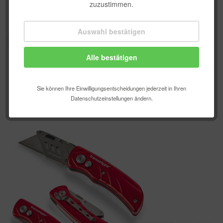
zuzustimmen.
Auswahl bestätigen
Technisch erforderlich
Alle bestätigen
Komfortfunktionen
Statistik & Tracking
Sie können Ihre Einwilligungsentscheidungen jederzeit in Ihren
Datenschutzeinstellungen ändern.