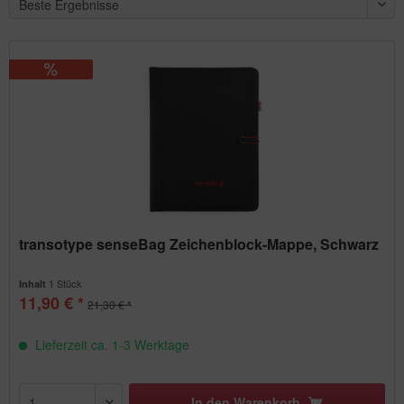
transotype senseBag Rollmäppchen creme
Inhalt
1 Stück
8,21 € *
transotype senseBag Zeichenblock-Mappe, Schwarz
1 Stück
Inhalt
11,90 € *
21,30 € *
Lieferzeit ca. 1-3 Werktage
In den
Warenkorb