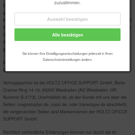
zuzustimmen.
Diese Allgemeinen Geschäftsbedingen – nachfolgend: „AGB“
abgekürzt - regeln das Zustandekommen und die Abwicklung von
Auswahl bestätigen
Technisch erforderlich
Kaufverträgen zwischen der HOLTZ OFFICE SUPPORT GmbH und
ihren Kundinnen und Kunden. Aus Gründen der Lesbarkeit und der
Verständlichkeit ist in diesen AGB nur von „Kunden“ die Rede. Mit
Alle bestätigen
Komfortfunktionen
diesem Begriff sind jedoch sowohl Kundinnen als auch Kunden
gemeint.
Statistik & Tracking
Sie können Ihre Einwilligungsentscheidungen jederzeit in Ihren
Datenschutzeinstellungen ändern.
Mit „wir“ oder „uns“ ist die HOLTZ OFFICE SUPPORT GmbH
gemeint.
Vertragspartner ist die HOLTZ OFFICE SUPPORT GmbH, Berta-
Cramer-Ring 14-16, 65205 Wiesbaden [AG Wiesbaden, HR-
Nummer B 3773]. Unerheblich ist, ob der Kunde mit uns über die
Seiten: magnetoplan.de, copic.de, oder transotype.de abschließt;
die vorgenannten Seiten sind Markennamen der HOLTZ OFICCE
SUPPORT GmbH.
Rechtlich verbindliche Erklärungen können nur durch die im