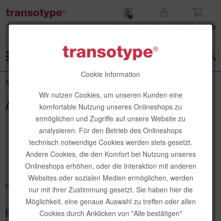
Merk­zettel
Mein
Waren­korb
Konto
Menü
Cookie Information
AGB
Wir nutzen Cookies, um unseren Kunden eine
AGB
komfortable Nutzung unseres Onlineshops zu
ermöglichen und Zugriffe auf unsere Website zu
analysieren. Für den Betrieb des Onlineshops
Allgemeine Geschäftsbedingungen
technisch notwendige Cookies werden stets gesetzt.
(„AGB“) für das online-Geschäft der
Andere Cookies, die den Komfort bei Nutzung unseres
HOLTZ OFFICE SUPPORT GmbH
Onlineshops erhöhen, oder die Interaktion mit anderen
Websites oder sozialen Medien ermöglichen, werden
Fassung 31. Dezember 2023
nur mit ihrer Zustimmung gesetzt. Sie haben hier die
Möglichkeit, eine genaue Auswahl zu treffen oder allen
Präambel
Cookies durch Anklicken von "Alle bestätigen"