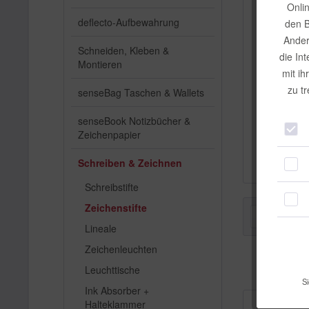
Onli
deflecto-Aufbewahrung
den B
Ander
Schneiden, Kleben &
die In
Montieren
mit ih
zu t
senseBag Taschen & Wallets
Copic Mu
senseBook Notizbücher &
Zeichenpapier
I
Schreiben & Zeichnen
Schreibstifte
Zeichenstifte
Filtern
Lineale
Zeichenleuchten
Leuchttische
Si
Ink Absorber +
Halteklammer