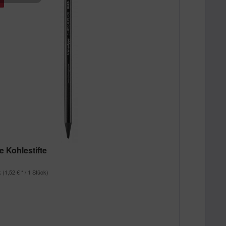
e Kohlestifte
k
(1,52 € * / 1 Stück)