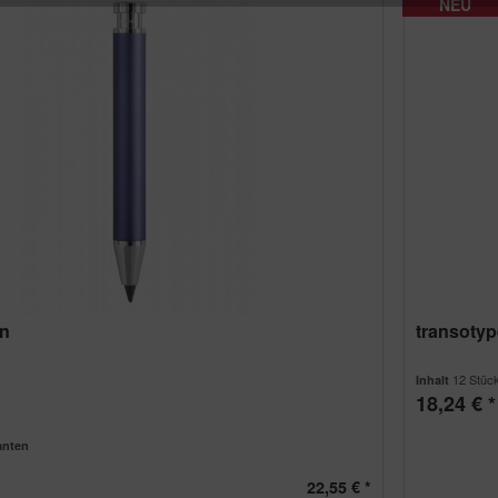
NEU
NEU
NEU
NEU
en
transotyp
12 Stüc
Inhalt
18,24 € *
anten
22,55 € *