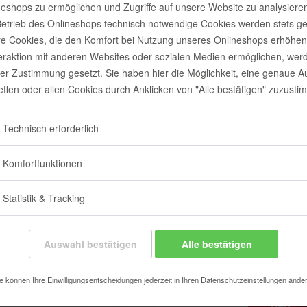
neshops zu ermöglichen und Zugriffe auf unsere Website zu analysieren
etrieb des Onlineshops technisch notwendige Cookies werden stets ge
e Cookies, die den Komfort bei Nutzung unseres Onlineshops erhöhen
teraktion mit anderen Websites oder sozialen Medien ermöglichen, wer
rer Zustimmung gesetzt. Sie haben hier die Möglichkeit, eine genaue 
reffen oder allen Cookies durch Anklicken von "Alle bestätigen" zuzusti
ltiliner, Schwarz
Copic Multiliner SP
Copic Mul
Technisch erforderlich
nhalt
1 Stück
Inhalt
1 Stück
4,05 € *
7,84 € *
4
Komfortfunktionen
Statistik & Tracking
Auswahl bestätigen
Alle bestätigen
Vorherige Artikel laden
e können Ihre Einwilligungsentscheidungen jederzeit in Ihren Datenschutzeinstellungen ände