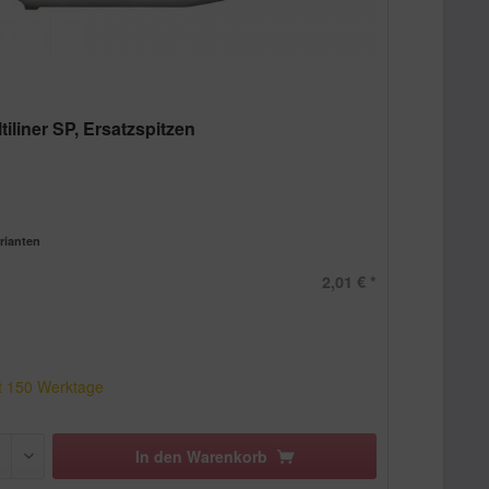
tiliner SP, Ersatzspitzen
rianten
2,01 € *
t
150
Werktage
In den
Warenkorb