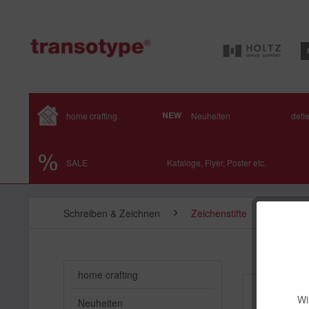
home crafting
Neuheiten
defl
SALE
Kataloge, Flyer, Poster etc.
Schreiben & Zeichnen
Zeichenstifte
home crafting
Topseller
Wi
Neuheiten