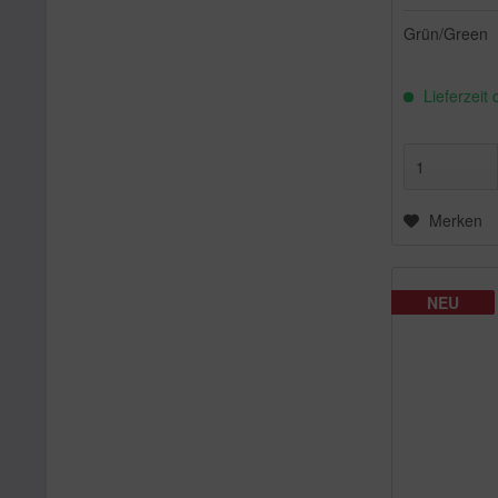
Grün/Green
Lieferzeit
Merken
NEU
NEU
NEU
NEU