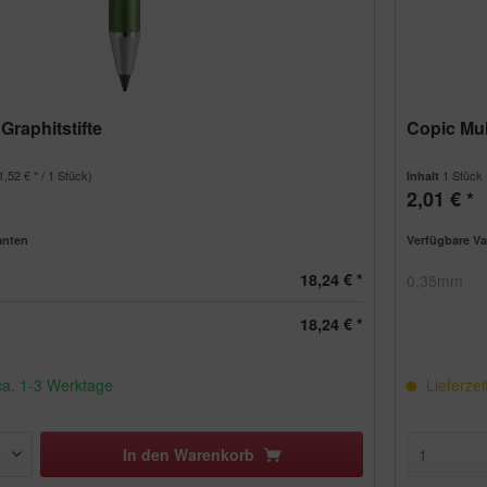
Graphitstifte
Copic Mul
1,52 € * / 1 Stück)
1 Stück
Inhalt
2,01 € *
anten
Verfügbare Va
18,24 € *
0,35mm
18,24 € *
 ca. 1-3 Werktage
Lieferzei
In den
Warenkorb