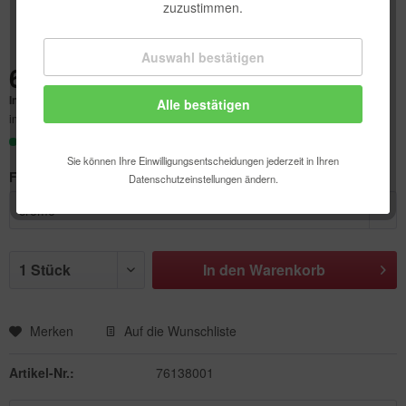
zuzustimmen.
Auswahl bestätigen
Technisch erforderlich
6,55 € *
Inhalt:
1 Stück
Alle bestätigen
Komfortfunktionen
inkl. MwSt.
zzgl. Versandkosten
Sofort versandfertig, Lieferzeit ca. 1-3 Werktage
Statistik & Tracking
Sie können Ihre Einwilligungsentscheidungen jederzeit in Ihren
Farbe:
Datenschutzeinstellungen ändern.
In den
Warenkorb
Merken
Auf die Wunschliste
Artikel-Nr.:
76138001