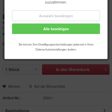
zuzustimmen.
8,09 € *
Auswahl bestätigen
Technisch erforderlich
Inhalt:
50 Stück (0,16 € * / 1 Stück)
inkl. MwSt.
zzgl. Versandkosten
Alle bestätigen
Komfortfunktionen
Sofort versandfertig, Lieferzeit ca. 1-3 Werktage
Statistik & Tracking
Größe:
Sie können Ihre Einwilligungsentscheidungen jederzeit in Ihren
Datenschutzeinstellungen ändern.
In den
Warenkorb
Merken
Auf die Wunschliste
Artikel-Nr.:
25001
Beschreibung