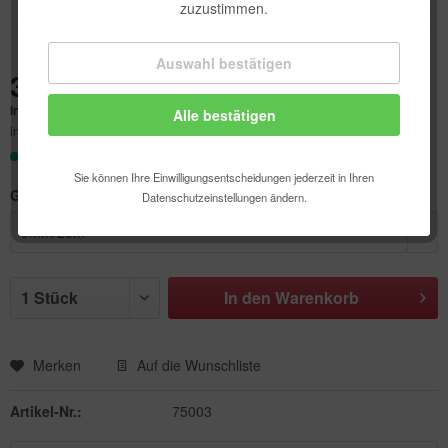
zuzustimmen.
Auswahl bestätigen
Technisch erforderlich
3,45 € *
Inhalt:
1 Stück
Alle bestätigen
Komfortfunktionen
inkl. MwSt.
zzgl. Versandkosten
Sofort versandfertig, Lieferzeit ca. 1-3 Werktage
Statistik & Tracking
Sie können Ihre Einwilligungsentscheidungen jederzeit in Ihren
Größe:
Datenschutzeinstellungen ändern.
In den
Warenkorb
Merken
Auf die Wunschliste
Artikel-Nr.:
75003