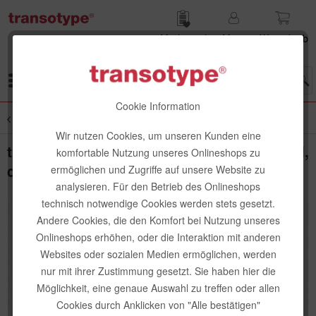
Merk­zettel
Mein
Waren­korb
Konto
Menü
Cookie Information
Übersicht
Kleben + Montieren
Wir nutzen Cookies, um unseren Kunden eine
transotype X-Press It Montage-Klebeband,
komfortable Nutzung unseres Onlineshops zu
doppelseitig
ermöglichen und Zugriffe auf unsere Website zu
analysieren. Für den Betrieb des Onlineshops
technisch notwendige Cookies werden stets gesetzt.
Andere Cookies, die den Komfort bei Nutzung unseres
Onlineshops erhöhen, oder die Interaktion mit anderen
Websites oder sozialen Medien ermöglichen, werden
nur mit ihrer Zustimmung gesetzt. Sie haben hier die
Möglichkeit, eine genaue Auswahl zu treffen oder allen
Cookies durch Anklicken von "Alle bestätigen"