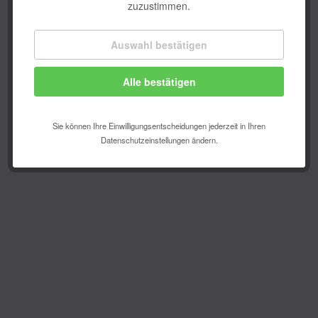
zuzustimmen.
Auswahl bestätigen
Technisch erforderlich
Alle bestätigen
Komfortfunktionen
Statistik & Tracking
Sie können Ihre Einwilligungsentscheidungen jederzeit in Ihren
Datenschutzeinstellungen ändern.