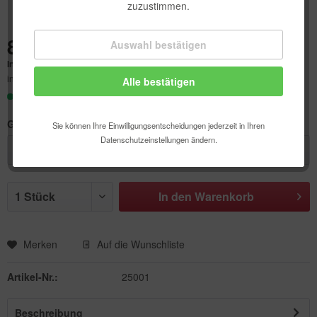
zuzustimmen.
8,09 € *
Auswahl bestätigen
Technisch erforderlich
Inhalt:
50 Stück (0,16 € * / 1 Stück)
inkl. MwSt.
zzgl. Versandkosten
Alle bestätigen
Komfortfunktionen
Sofort versandfertig, Lieferzeit ca. 1-3 Werktage
Statistik & Tracking
Größe:
Sie können Ihre Einwilligungsentscheidungen jederzeit in Ihren
Datenschutzeinstellungen ändern.
In den
Warenkorb
Merken
Auf die Wunschliste
Artikel-Nr.:
25001
Beschreibung