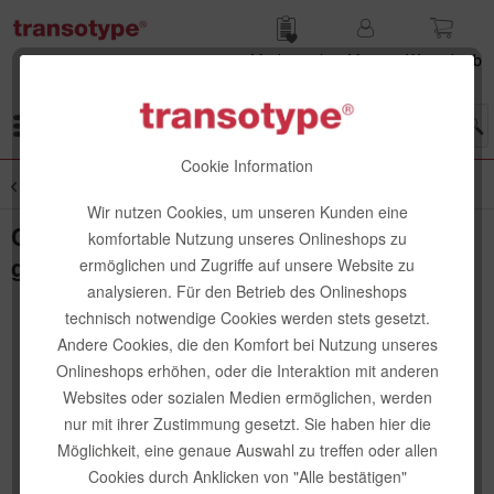
Merk­zettel
Mein
Waren­korb
Konto
Menü
Cookie Information
Übersicht
Spezial-Papiere
Wir nutzen Cookies, um unseren Kunden eine
Copic Soft Watercolor Paper, A4, 100
komfortable Nutzung unseres Onlineshops zu
g/m², 5 Blatt
ermöglichen und Zugriffe auf unsere Website zu
analysieren. Für den Betrieb des Onlineshops
technisch notwendige Cookies werden stets gesetzt.
Andere Cookies, die den Komfort bei Nutzung unseres
Onlineshops erhöhen, oder die Interaktion mit anderen
Websites oder sozialen Medien ermöglichen, werden
nur mit ihrer Zustimmung gesetzt. Sie haben hier die
Möglichkeit, eine genaue Auswahl zu treffen oder allen
Cookies durch Anklicken von "Alle bestätigen"