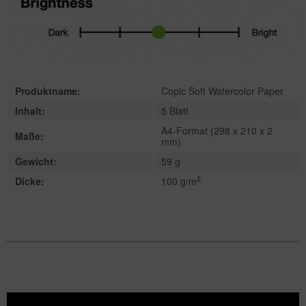
Produktname:
Copic Soft Watercolor Paper
Inhalt:
5 Blatt
A4-Format (298 x 210 x 2
Maße:
mm)
Gewicht:
59 g
2
Dicke:
100 g/m