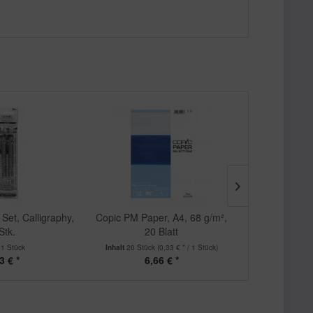
 Set, Calligraphy,
Copic PM Paper, A4, 68 g/m²,
Copic Soft Wat
Stk.
20 Blatt
100 g/
t
1 Stück
Inhalt
20 Stück
(0,33 € * / 1 Stück)
Inhalt
5 Stüc
3 € *
6,66 € *
7,