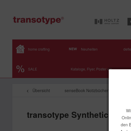
home crafting
Neuheiten
defl
SALE
Kataloge, Flyer, Poster etc.
Übersicht
senseBook Notizbücher & Zeichenp
Wi
transotype Synthetic Paper
Onli
den B