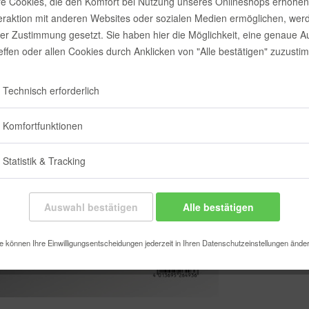
e Cookies, die den Komfort bei Nutzung unseres Onlineshops erhöhen
17,85 
teraktion mit anderen Websites oder sozialen Medien ermöglichen, wer
rer Zustimmung gesetzt. Sie haben hier die Möglichkeit, eine genaue 
Inhalt:
10 Stück 
reffen oder allen Cookies durch Anklicken von "Alle bestätigen" zuzusti
inkl. MwSt.
zzgl
Sofort vers
Technisch erforderlich
Komfortfunktionen
Merken
Statistik & Tracking
Artikel-Nr.:
Auswahl bestätigen
Alle bestätigen
e können Ihre Einwilligungsentscheidungen jederzeit in Ihren Datenschutzeinstellungen ände