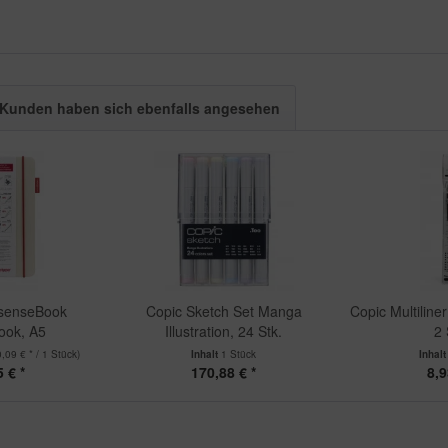
Kunden haben sich ebenfalls angesehen
 senseBook
Copic Sketch Set Manga
Copic Multiliner
ook, A5
Illustration, 24 Stk.
2 
0,09 € * / 1 Stück)
Inhalt
1 Stück
Inhal
 € *
170,88 € *
8,9