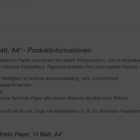
att, A4" - Produktinformationen
tisches Papier aus reinem Kunststoff (Polypropylen), 100 % recycelbar
höchster Farbbrillanz. Pigmente behalten ihre ursprüngliche Klarheit +
teifigkeit, ist äußerst widerstandsfähig, reiß- und knickfest
gewischt werden
ab
echte Synthetic Paper gibt deinen Artworks deutlich mehr Brillanz
e/Fluid Art mit: Copic Ink-Alkoholtinten (z. B. für Strohhalm-Pustetechn
hetic Paper, 10 Blatt, A4"