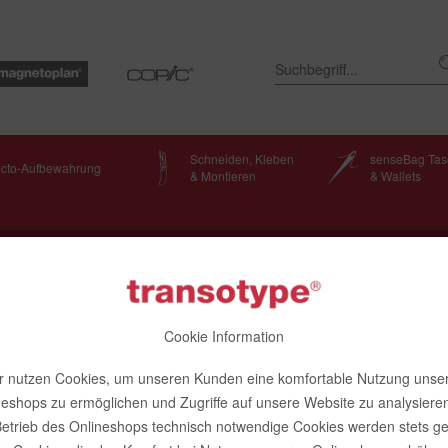
Schneiden, Kleben
senseBag Ta
ecto-Aufbewahrung
& Montieren
& Wallets
apier
Layoutmarker-Papier
Cookie Information
r nutzen Cookies, um unseren Kunden eine komfortable Nutzung unse
, 10 Blatt, A4
neshops zu ermöglichen und Zugriffe auf unsere Website zu analysieren
etrieb des Onlineshops technisch notwendige Cookies werden stets ge