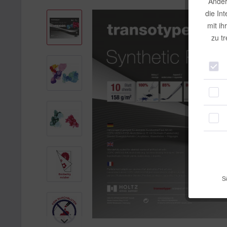
Ander
die In
mit ih
zu t
Si