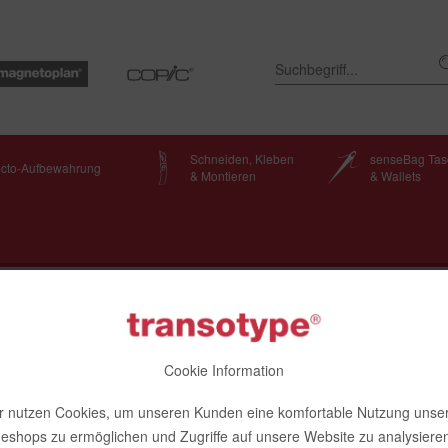
Schneiden, Kleben
senseBag Ta
ecto-Aufbewahrung
& Montieren
& Wallets
sorber + Halteklammer
Cookie Information
Halteklammer
r nutzen Cookies, um unseren Kunden eine komfortable Nutzung unse
neshops zu ermöglichen und Zugriffe auf unsere Website zu analysieren