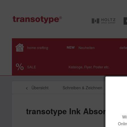
home crafting
Neuheiten
defl
SALE
Kataloge, Flyer, Poster etc.
Übersicht
Schreiben & Zeichnen
Ink Ab
transotype Ink Absorber 
Wi
Onli