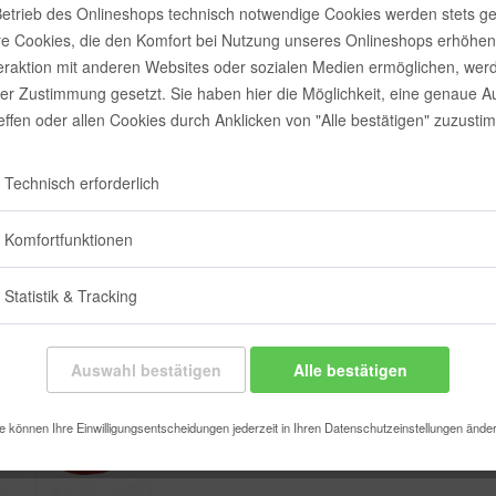
etrieb des Onlineshops technisch notwendige Cookies werden stets ge
7,02 €
e Cookies, die den Komfort bei Nutzung unseres Onlineshops erhöhen
Inhalt:
1 Stück
teraktion mit anderen Websites oder sozialen Medien ermöglichen, wer
inkl. MwSt.
zzgl
rer Zustimmung gesetzt. Sie haben hier die Möglichkeit, eine genaue 
Sofort vers
reffen oder allen Cookies durch Anklicken von "Alle bestätigen" zuzusti
Technisch erforderlich
Merken
Komfortfunktionen
Artikel-Nr.:
Statistik & Tracking
Auswahl bestätigen
Alle bestätigen
e können Ihre Einwilligungsentscheidungen jederzeit in Ihren Datenschutzeinstellungen ände