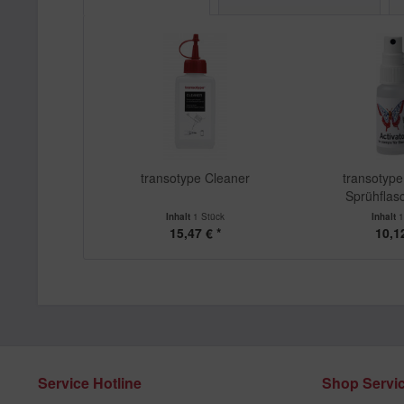
transotype Cleaner
transotype 
Sprühflas
Inhalt
1 Stück
Inhalt
1
15,47 € *
10,12
Service Hotline
Shop Servi