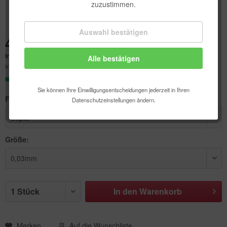
zuzustimmen.
Auswahl bestätigen
Technisch erforderlich
4,28 € *
Inhalt:
1 Stück
Alle bestätigen
Komfortfunktionen
inkl. MwSt.
zzgl. Versandkosten
Sofort versandfertig, Lieferzeit ca. 1-3 Werktage
Statistik & Tracking
Sie können Ihre Einwilligungsentscheidungen jederzeit in Ihren
Farbe:
Datenschutzeinstellungen ändern.
Größe:
In den
Warenkorb
Merken
Auf die Wunschliste