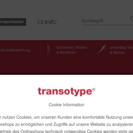
Schneiden, Kleben
senseBag Ta
ecto-Aufbewahrung
& Montieren
& Wallets
Cookie Information
r nutzen Cookies, um unseren Kunden eine komfortable Nutzung unse
neshops zu ermöglichen und Zugriffe auf unsere Website zu analysieren
etrieb des Onlineshops technisch notwendige Cookies werden stets ge