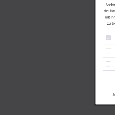
Ander
die In
mit ih
zu t
Si