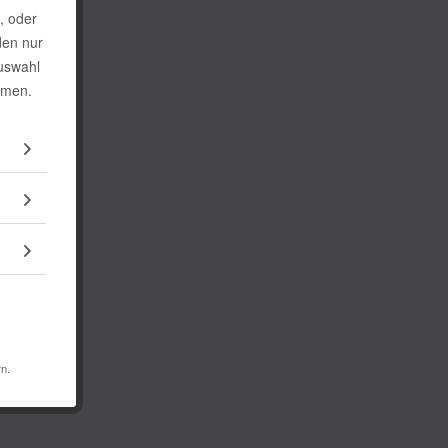
, oder
den nur
Auswahl
mmen.
rn.