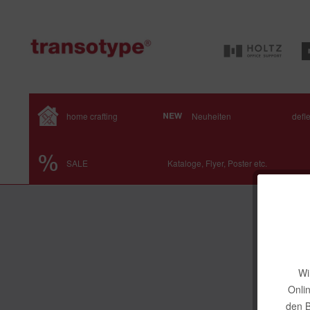
home crafting
Neuheiten
defl
SALE
Kataloge, Flyer, Poster etc.
Wi
Onli
den B