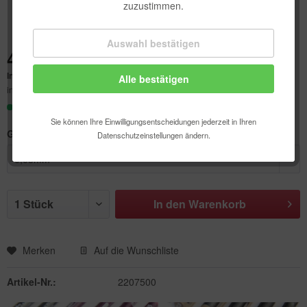
zuzustimmen.
Auswahl bestätigen
Technisch erforderlich
4,05 € *
Inhalt:
1 Stück
Alle bestätigen
Komfortfunktionen
inkl. MwSt.
zzgl. Versandkosten
Sofort versandfertig, Lieferzeit ca. 1-3 Werktage
Statistik & Tracking
Sie können Ihre Einwilligungsentscheidungen jederzeit in Ihren
Größe:
Datenschutzeinstellungen ändern.
In den
Warenkorb
Merken
Auf die Wunschliste
Artikel-Nr.:
2207500