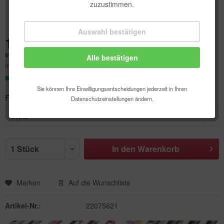
zuzustimmen.
Auswahl bestätigen
Technisch erforderlich
15,35 € *
Inhalt:
1 Stück
Alle bestätigen
Komfortfunktionen
inkl. MwSt.
zzgl. Versandkosten
Sofort versandfertig, Lieferzeit ca. 1-3 Werktage
Statistik & Tracking
Sie können Ihre Einwilligungsentscheidungen jederzeit in Ihren
Farbe:
Datenschutzeinstellungen ändern.
In den
Warenkorb
Merken
Auf die Wunschliste
Artikel-Nr.:
22075621