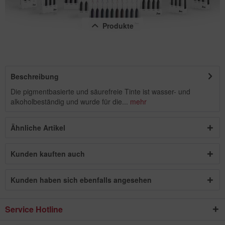
Produkte
Beschreibung
Die pigmentbasierte und säurefreie Tinte ist wasser- und
alkoholbeständig und wurde für die...
mehr
Copic Multiliner Set, farbig, 10 Stk.
Ähnliche Artikel
Inhalt
1 Stück
38,44 € *
Kunden kauften auch
Kunden haben sich ebenfalls angesehen
Service Hotline