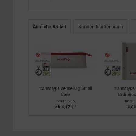
Ähnliche Artikel
Kunden kauften auch
transotype senseBag Small
transotype
Case
Ordnerm
Inhalt
1 Stück
Inhalt
1
ab 4,17 € *
4,64