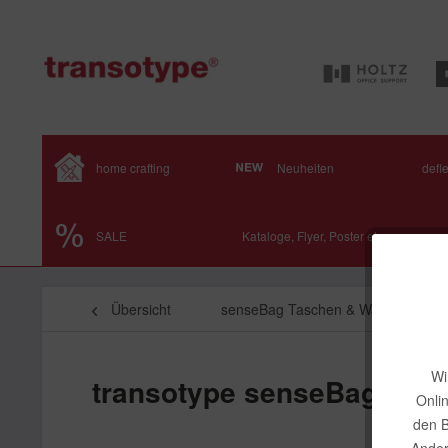
home crafting
Neuheiten
defl
SALE
Kataloge, Flyer, Poster etc.
Übersicht
senseBag Taschen & Wallets
Wi
transotype senseBag Gel
Onli
den B