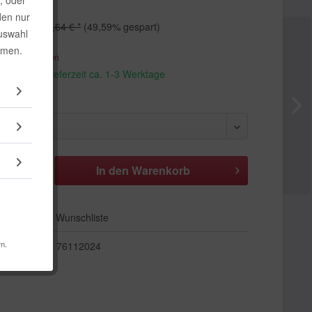
, oder
 *
den nur
19,64 € *
(49,59% gespart)
Auswahl
mmen.
. Versandkosten
andfertig, Lieferzeit ca. 1-3 Werktage
In den
Warenkorb
Auf die Wunschliste
rn.
76112024