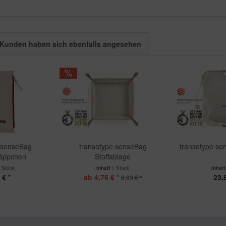
Kunden haben sich ebenfalls angesehen
 senseBag
transotype senseBag
transotype s
äppchen
Stoffablage
 Stück
Inhalt
1 Stück
Inhal
 € *
ab 4,76 € *
23,
8,93 € *