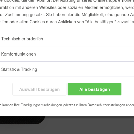
e Cookies, die den Komfort bei Nutzung unseres Onlineshops erhöhen
9,90 €
teraktion mit anderen Websites oder sozialen Medien ermöglichen, wer
rer Zustimmung gesetzt. Sie haben hier die Möglichkeit, eine genaue 
Inhalt:
1 Stück
reffen oder allen Cookies durch Anklicken von "Alle bestätigen" zuzusti
inkl. MwSt.
zzgl
Sofort vers
Technisch erforderlich
Farbe:
Komfortfunktionen
Statistik & Tracking
Auswahl bestätigen
Alle bestätigen
Merken
e können Ihre Einwilligungsentscheidungen jederzeit in Ihren Datenschutzeinstellungen ände
Artikel-Nr.: