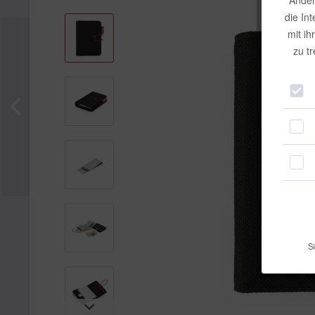
Ander
die In
mit ih
zu t
Si