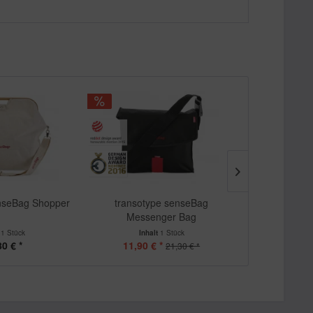
enseBag Shopper
transotype senseBag
transotype 
Messenger Bag
t
1 Stück
Inhalt
1 Stück
Inha
80 € *
11,90 € *
ab 1
21,30 € *