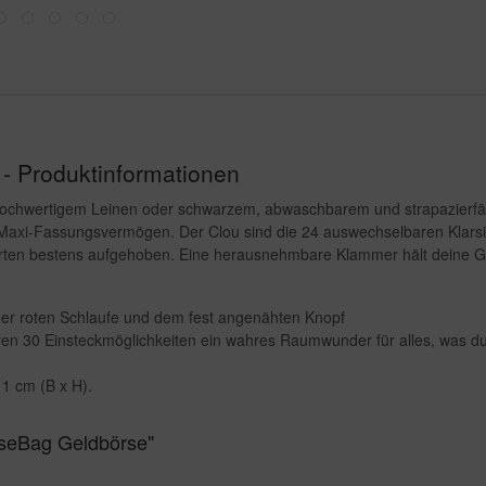
- Produktinformationen
ochwertigem Leinen oder schwarzem, abwaschbarem und strapazierfähig
 Maxi-Fassungsvermögen. Der Clou sind die 24 auswechselbaren Klarsich
ten bestens aufgehoben. Eine herausnehmbare Klammer hält deine Geld
 der roten Schlaufe und dem fest angenähten Knopf
ihren 30 Einsteckmöglichkeiten ein wahres Raumwunder für alles, was
1 cm (B x H).
nseBag Geldbörse"