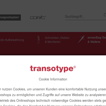
senseBag Ta
Schneiden, Kleben
ecto-Aufbewahrung
& Montieren
& Wallets
senseBag
Cookie Information
r nutzen Cookies, um unseren Kunden eine komfortable Nutzung unse
dbörse
neshops zu ermöglichen und Zugriffe auf unsere Website zu analysieren
etrieb des Onlineshops technisch notwendige Cookies werden stets ge