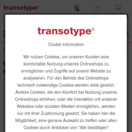
Merk­zettel
Mein
Waren­korb
Konto
Menü
Cookie Information
Übersicht
Kleben + Montieren
Wir nutzen Cookies, um unseren Kunden eine
transotype Ersatzklingen für
komfortable Nutzung unseres Onlineshops zu
Schneidemesser, 10 Stk.
ermöglichen und Zugriffe auf unsere Website zu
analysieren. Für den Betrieb des Onlineshops
technisch notwendige Cookies werden stets gesetzt.
Andere Cookies, die den Komfort bei Nutzung unseres
Onlineshops erhöhen, oder die Interaktion mit anderen
Websites oder sozialen Medien ermöglichen, werden
nur mit ihrer Zustimmung gesetzt. Sie haben hier die
Möglichkeit, eine genaue Auswahl zu treffen oder allen
Cookies durch Anklicken von "Alle bestätigen"