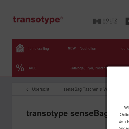
home crafting
Neuheiten
defl
SALE
Kataloge, Flyer, Poster etc.
Übersicht
senseBag Taschen & Wallets
Wi
transotype senseBag Artis
Onli
den B
Ander