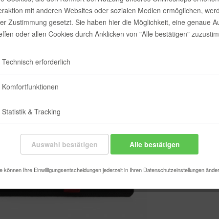
teraktion mit anderen Websites oder sozialen Medien ermöglichen, wer
11,90 
rer Zustimmung gesetzt. Sie haben hier die Möglichkeit, eine genaue 
Inhalt:
1 Stück
reffen oder allen Cookies durch Anklicken von "Alle bestätigen" zuzusti
inkl. MwSt.
zzgl
Sofort vers
Technisch erforderlich
Farbe:
Komfortfunktionen
Statistik & Tracking
Auswahl bestätigen
Alle bestätigen
Merken
e können Ihre Einwilligungsentscheidungen jederzeit in Ihren Datenschutzeinstellungen ände
Artikel-Nr.: