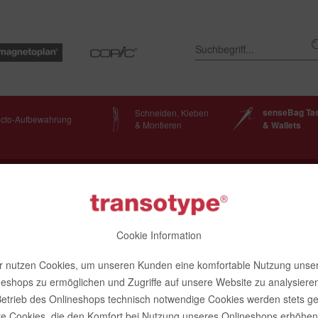
senseBag Ta
Schneiden, Kleben
ecto-Aufbewahrung
& Montieren
& Wallets
senseBag
Cookie Information
r nutzen Cookies, um unseren Kunden eine komfortable Nutzung unse
t Palette
neshops zu ermöglichen und Zugriffe auf unsere Website zu analysieren
etrieb des Onlineshops technisch notwendige Cookies werden stets ge
e Cookies, die den Komfort bei Nutzung unseres Onlineshops erhöhen