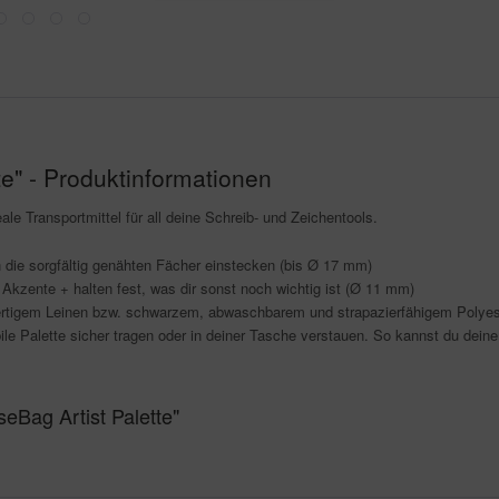
te" - Produktinformationen
eale Transportmittel für all deine Schreib- und Zeichentools.
n die sorgfältig genähten Fächer einstecken (bis Ø 17 mm)
Akzente + halten fest, was dir sonst noch wichtig ist (Ø 11 mm)
wertigem Leinen bzw. schwarzem, abwaschbarem und strapazierfähigem Polyes
bile Palette sicher tragen oder in deiner Tasche verstauen. So kannst du deine
eBag Artist Palette"