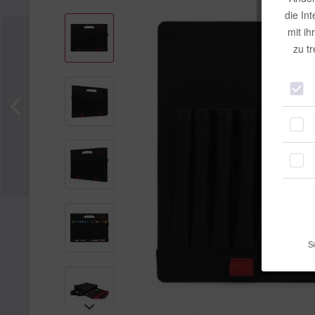
die In
mit ih
zu t
Si