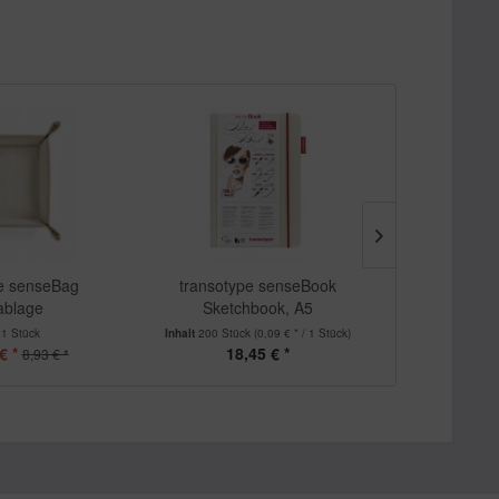
pe senseBag
transotype senseBook
Copic Ske
fablage
Sketchbook, A5
Illustra
t
1 Stück
Inhalt
200 Stück
(0,09 € * / 1 Stück)
Inha
€ *
18,45 € *
170
8,93 € *