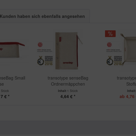
Kunden haben sich ebenfalls angesehen
nseBag Small
transotype senseBag
transoty
se
Ordnermäppchen
Stof
 Stück
Inhalt
1 Stück
Inhal
7 € *
4,64 € *
ab 4,76 