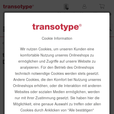
Merk­zettel
Mein
Waren­korb
Konto
Menü
Cookie Information
Übersicht
Kleben + Montieren
Wir nutzen Cookies, um unseren Kunden eine
transtoype Ersatzklingen für
komfortable Nutzung unseres Onlineshops zu
Druckknopfmesser 45°, 5 Stk.
ermöglichen und Zugriffe auf unsere Website zu
analysieren. Für den Betrieb des Onlineshops
technisch notwendige Cookies werden stets gesetzt.
Andere Cookies, die den Komfort bei Nutzung unseres
Onlineshops erhöhen, oder die Interaktion mit anderen
Websites oder sozialen Medien ermöglichen, werden
nur mit ihrer Zustimmung gesetzt. Sie haben hier die
Möglichkeit, eine genaue Auswahl zu treffen oder allen
Cookies durch Anklicken von "Alle bestätigen"