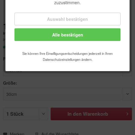
zuzustimmen.
Auswahl bestätigen
Technisch erforderlich
12,50 € *
Inhalt:
1 Stück
Alle bestätigen
Komfortfunktionen
inkl. MwSt.
zzgl. Versandkosten
Sofort versandfertig, Lieferzeit ca. 1-3 Werktage
Statistik & Tracking
Sie können Ihre Einwilligungsentscheidungen jederzeit in Ihren
Farbe:
Datenschutzeinstellungen ändern.
Größe:
In den
Warenkorb
Merken
Auf die Wunschliste