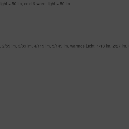
ight = 50 lm, cold & warm light = 50 lm
, 2/59 lm, 3/89 lm, 4/119 lm, 5/149 lm, warmes Licht: 1/13 lm, 2/27 lm, 3