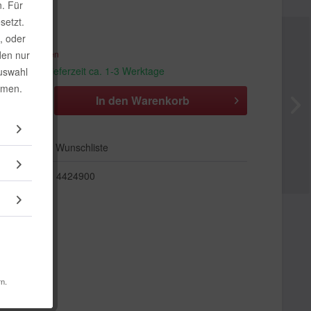
. Für
€ *
setzt.
, oder
den nur
. Versandkosten
andfertig, Lieferzeit ca. 1-3 Werktage
Auswahl
mmen.
In den
Warenkorb
Auf die Wunschliste
4424900
rn.