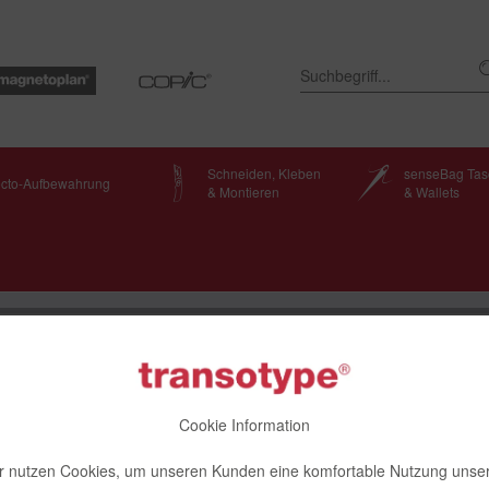
Schneiden, Kleben
senseBag Ta
ecto-Aufbewahrung
& Montieren
& Wallets
nleuchten
ischleuchte Tropo, weiß
Cookie Information
r nutzen Cookies, um unseren Kunden eine komfortable Nutzung unse