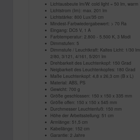
Lichtausbeute lm/W: cold light = 50 lm, warm l
Lichtstrom (Im): max. 201 lm
Lichtstärke: 800 Lux/35 cm
Mindest-Farbwiedergabewert: > 70 Ra
Eingang: DC5 V, 1 A
Farbtemperatur: 2.800 - 5.500 K, 3 Modi
Dimmstufen: 5
Dimmstufe / Leuchtkraft: Kaltes Licht: 1/30 lm
2/80, 3/121, 4/161, 5/201 lm
Drehbarkeit des Leuchtenkopf: 150 Grad
Neigbarkeit des Leuchtenkopfes: 180 Grad
Maße Leuchtenkopf: 4,8 x 26,3 cm (B x L)
Material: ABS, PS
Gewicht: 700 g
Größe geschlossen: 150 x 150 x 335 mm
Größe offen: 150 x 150 x 545 mm
Durchmesser Leuchtenfuß: 150 mm
Höhe der Arbeitsstellung: 51 cm
Armlänge: 51,5 cm
Kabellänge: 152 cm
Garantie: 2 Jahre