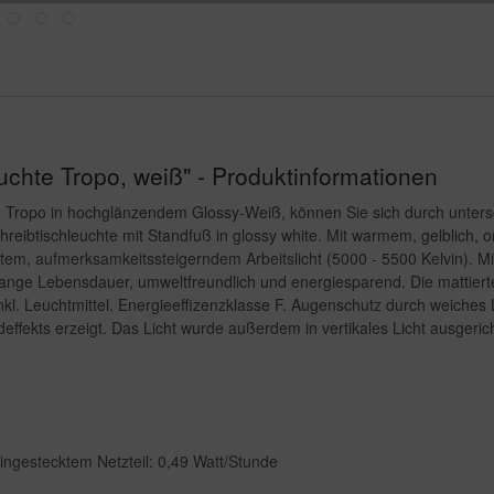
chte Tropo, weiß" - Produktinformationen
Tropo in hochglänzendem Glossy-Weiß, können Sie sich durch unterschie
ibtischleuchte mit Standfuß in glossy white. Mit warmem, gelblich, o
ltem, aufmerksamkeitssteigerndem Arbeitslicht (5000 - 5500 Kelvin). M
 lange Lebensdauer, umweltfreundlich und energiesparend. Die mattiert
kl. Leuchtmittel. Energieeffizenzklasse F. Augenschutz durch weiches 
deffekts erzeigt. Das Licht wurde außerdem in vertikales Licht ausgerich
ingestecktem Netzteil: 0,49 Watt/Stunde