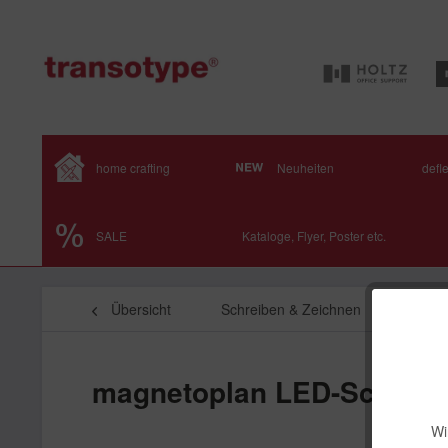
home crafting
Neuheiten
defl
SALE
Kataloge, Flyer, Poster etc.
Übersicht
Schreiben & Zeichnen
Zeiche
magnetoplan LED-Schreibt
Wi