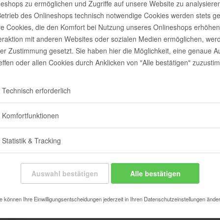
neshops zu ermöglichen und Zugriffe auf unsere Website zu analysieren
82,11 
etrieb des Onlineshops technisch notwendige Cookies werden stets ge
e Cookies, die den Komfort bei Nutzung unseres Onlineshops erhöhen
Inhalt:
1 Stück
teraktion mit anderen Websites oder sozialen Medien ermöglichen, wer
inkl. MwSt.
zzgl
Sofort vers
rer Zustimmung gesetzt. Sie haben hier die Möglichkeit, eine genaue 
reffen oder allen Cookies durch Anklicken von "Alle bestätigen" zuzusti
Technisch erforderlich
Merken
Komfortfunktionen
Artikel-Nr.:
Statistik & Tracking
Auswahl bestätigen
Alle bestätigen
e können Ihre Einwilligungsentscheidungen jederzeit in Ihren Datenschutzeinstellungen ände