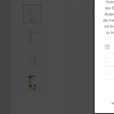
Onli
den B
Ander
die In
mit ih
zu t
Si