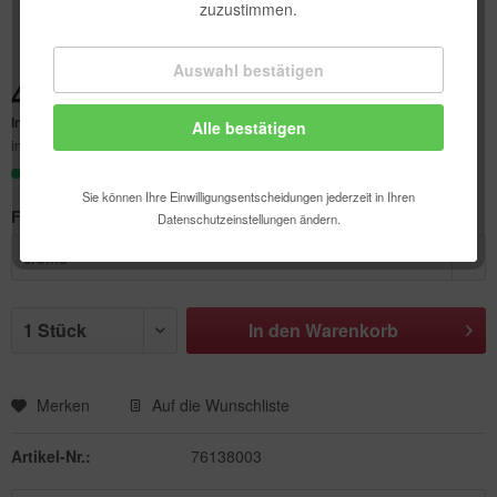
zuzustimmen.
Auswahl bestätigen
Technisch erforderlich
4,64 € *
Inhalt:
1 Stück
Alle bestätigen
Komfortfunktionen
inkl. MwSt.
zzgl. Versandkosten
Sofort versandfertig, Lieferzeit ca. 1-3 Werktage
Statistik & Tracking
Sie können Ihre Einwilligungsentscheidungen jederzeit in Ihren
Farbe:
Datenschutzeinstellungen ändern.
In den
Warenkorb
Merken
Auf die Wunschliste
Artikel-Nr.:
76138003